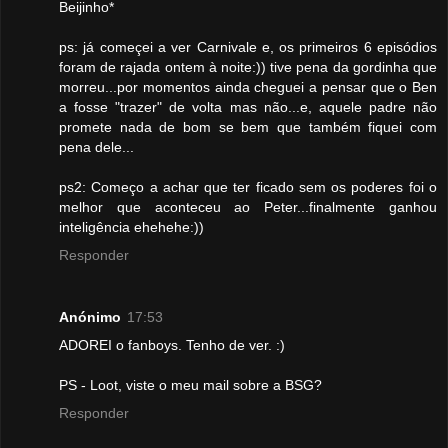
Beijinho*
ps: já começei a ver Carnivale e, os primeiros 6 episódios
foram de rajada ontem à noite:)) tive pena da gordinha que
morreu...por momentos ainda cheguei a pensar que o Ben
a fosse "trazer" de volta mas não...e, aquele padre não
promete nada de bom se bem que também fiquei com
pena dele...
ps2: Começo a achar que ter ficado sem os poderes foi o
melhor que aconteceu ao Peter...finalmente ganhou
inteligência ehehehe:))
Responder
Anónimo
17:53
ADOREI o fanboys. Tenho de ver. :)
PS - Loot, viste o meu mail sobre a BSG?
Responder