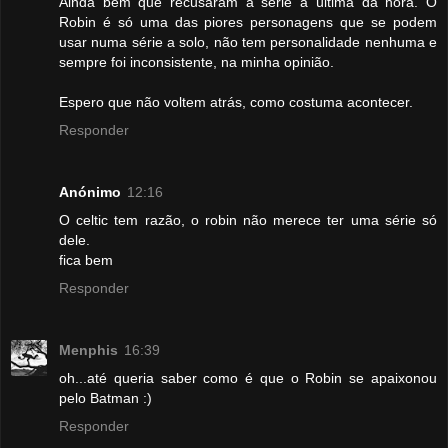
Ainda bem que recusaram a série à última da hora. O
Robin é só uma das piores personagens que se podem
usar numa série a solo, não tem personalidade nenhuma e
sempre foi inconsistente, na minha opinião.
Espero que não voltem atrás, como costuma acontecer.
Responder
Anónimo
12:16
O celtic tem razão, o robin não merece ter uma série só
dele.
fica bem
Responder
Menphis
16:39
oh...até queria saber como é que o Robin se apaixonou
pelo Batman :)
Responder