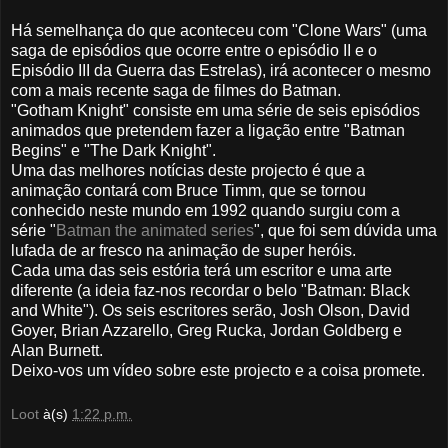
Há semelhança do que aconteceu com "Clone Wars" (uma
saga de episódios que ocorre entre o episódio II e o
Episódio III da Guerra das Estrelas), irá acontecer o mesmo
com a mais recente saga de filmes do Batman.
"Gotham Knight" consiste em uma série de seis episódios
animados que pretendem fazer a ligação entre "Batman
Begins" e "The Dark Knight".
Uma das melhores notícias deste projecto é que a
animação contará com Bruce Timm, que se tornou
conhecido neste mundo em 1992 quando surgiu com a
série "
Batman the animated series
", que foi sem dúvida uma
lufada de ar fresco na animação de super heróis.
Cada uma das seis estória terá um escritor e uma arte
diferente (a ideia faz-nos recordar o belo "Batman: Black
and White"). Os seis escritores serão, Josh Olson, David
Goyer, Brian Azzarello, Greg Rucka, Jordan Goldberg e
Alan Burnett.
Deixo-vos um vídeo sobre este projecto e a coisa promete.
Loot
à(s)
1:22 p.m.